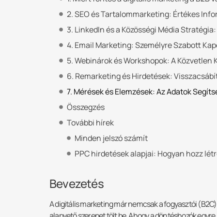
2. SEO és Tartalommarketing: Értékes Inf
3. LinkedIn és a Közösségi Média Stratégia
4. Email Marketing: Személyre Szabott Kap
5. Webinárok és Workshopok: A Közvetlen
6. Remarketing és Hirdetések: Visszacsábí
7. Mérések és Elemzések: Az Adatok Segíts
Összegzés
További hírek
Minden jelszó számít
PPC hirdetések alapjai: Hogyan hozz lé
Bevezetés
A digitális marketing már nemcsak a fogyasztói (B2C) 
alapvető szerepet tölt be. Ahogy a döntéshozók egyre