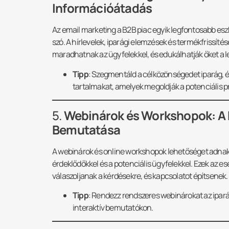
Információátadás
Az email marketing a B2B piac egyik legfontosabb esz
szó. A hírlevelek, iparági elemzések és termékfrissít
maradhatnak az ügyfelekkel, és edukálhatják őket a le
Tipp
: Szegmentáld a célközönségedet iparág, ér
tartalmakat, amelyek megoldják a potenciális p
5.
Webinárok és Workshopok: A 
Bemutatása
A webinárok és online workshopok lehetőséget adnak 
érdeklődőkkel és a potenciális ügyfelekkel. Ezek az 
válaszoljanak a kérdésekre, és kapcsolatot építsenek.
Tipp
: Rendezz rendszeres webinárokat az ipará
interaktív bemutatókon.