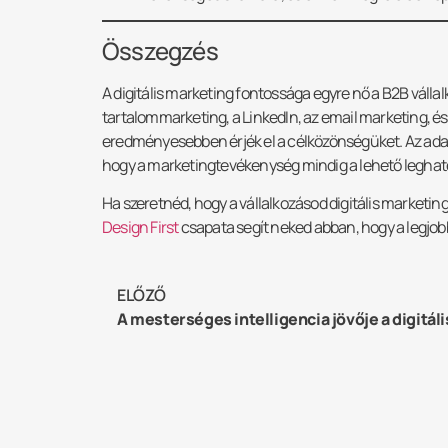
Összegzés
A digitális marketing fontossága egyre nő a B2B vállal
tartalommarketing, a LinkedIn, az email marketing, 
eredményesebben érjék el a célközönségüket. Az adatv
hogy a marketingtevékenység mindig a lehető legha
Ha szeretnéd, hogy a vállalkozásod digitális marketing
Design First
csapata segít neked abban, hogy a legjob
ELŐZŐ