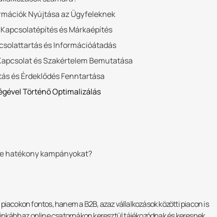
ormációk Nyújtása az Ügyfeleknek
: Kapcsolatépítés és Márkaépítés
csolattartás és Információátadás
 Kapcsolat és Szakértelem Bemutatása
tás és Érdeklődés Fenntartása
égével Történő Optimalizálás
tre hatékony kampányokat?
piacokon fontos, hanem a B2B, azaz vállalkozások közötti piacon is
 inkább az online csatornákon keresztül tájékozódnak és keresnek