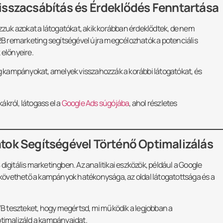
isszacsábítás és Érdeklődés Fenntartása
uk azokat a látogatókat, akik korábban érdeklődtek, de nem
B2B remarketing segítségével újra megcélozhatók a potenciális
 előnyeire.
g kampányokat, amelyek visszahozzák a korábbi látogatókat, és
ákról, látogass el a
Google Ads súgójába
, ahol részletes
tok Segítségével Történő Optimalizálás
digitális marketingben. Az analitikai eszközök, például a Google
követhető a kampányok hatékonysága, az oldal látogatottsága és a
B teszteket, hogy megértsd, mi működik a legjobban a
timalizáld a kampányaidat.