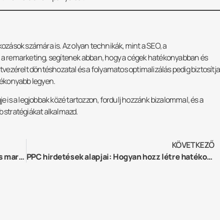
kozások számára is. Az olyan technikák, mint a SEO, a
és a remarketing, segítenek abban, hogy a cégek hatékonyabban és
ezérelt döntéshozatal és a folyamatos optimalizálás pedig biztosítja
tékonyabb legyen.
je is a legjobbak közé tartozzon, fordulj hozzánk bizalommal, és a
b stratégiákat alkalmazd.
KÖVETKEZŐ
A mesterséges intelligencia jövője a digitális marketingben
PPC hirdetések alapjai: Hogyan hozz létre hatékony kampányokat?