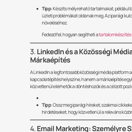
Tipp
: Készíts mélyreható tartalmakat, például
üzleti problémákat oldanak meg. Az iparági kul
növeléséhez.
Fedezd fel, hogyan segítheti a
tartalomkészítés
3.
LinkedIn és a Közösségi Média
Márkaépítés
A LinkedIn a legfontosabb közösségi média platform 
kapcsolatépítés helyszíne, hanem a márkaépítés egyik
közvetlenül elérhetők a döntéshozók és a célzott poz
Tipp
: Ossz meg iparági híreket, szakmai cikkeket
hirdetéseket, hogy közvetlenül a releváns közön
4.
Email Marketing: Személyre S