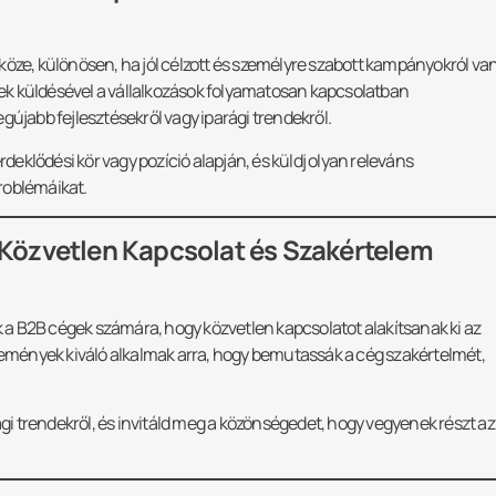
köze, különösen, ha jól célzott és személyre szabott kampányokról va
ések küldésével a vállalkozások folyamatosan kapcsolatban
gújabb fejlesztésekről vagy iparági trendekről.
deklődési kör vagy pozíció alapján, és küldj olyan releváns
roblémáikat.
Közvetlen Kapcsolat és Szakértelem
a B2B cégek számára, hogy közvetlen kapcsolatot alakítsanak ki az
események kiváló alkalmak arra, hogy bemutassák a cég szakértelmét,
gi trendekről, és invitáld meg a közönségedet, hogy vegyenek részt az