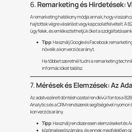
6.
Remarketing és Hirdetések: V
A remarketing hatékony módja annak, hogy visszahozz
hajtottak végre vásárlást vagy kapcsolatfelvételt. A 
ügyfelek, és emlékeztethetjük őket a szolgáltatásaink
Tipp
: Használj Google és Facebook remarketin
növelik a konverziós arányt.
Ha többet szeretnél tudni a remarketing technik
információkat találsz.
7.
Mérések és Elemzések: Az Ada
Az adatvezérelt döntéshozatal rendkívül fontos a B2B 
Analytics és a CRM rendszerek segítségével nyomon 
konverziós arány.
Tipp
: Használj rendszeresen elemzéseket és A/
közönséged számára, és ennek megfelelően op