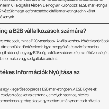
n lenniük a digitális térben. De hogyan különbözik a B2B marketing a
t? Nézzük meg a legfontosabb digitális marketing technikákat,
tékonyak.
ting a B2B vállalkozások számára?
etettebbek, mint a B2C vásárlások. A vállalkozások közötti vásárláso
ll átmenniük a döntéseknek, így a meggyőzés és az információs
 segít abban, hogy egy B2B cég hatékonyabban elérje a célközönségét,
 a termékei vagy szolgáltatásai iránt.
tékes Információk Nyújtása az
az egyik legerősebb páros a B2B marketingben. A B2B ügyfelek
és olyan cégeket választanak, amelyek hasznos, hiteles
információban gazdag blog vagy esettanulmány nemcsak növeli a