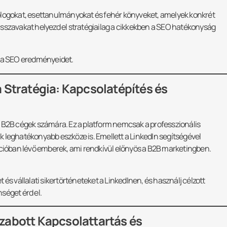
 blogokat, esettanulmányokat és fehér könyveket, amelyek konkrét
csszavakat helyezd el stratégiailag a cikkekben a SEO hatékonyság
a SEO eredményeidet.
 Stratégia: Kapcsolatépítés és
a B2B cégek számára. Ez a platform nemcsak a professzionális
 leghatékonyabb eszköze is. Emellett a LinkedIn segítségével
ícióban lévő emberek, ami rendkívül előnyös a B2B marketingben.
 és vállalati sikertörténeteket a LinkedInen, és használj célzott
séget érd el.
zabott Kapcsolattartás és