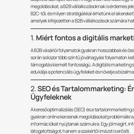
megoldásokat, a B2B vállalkozásoknak is érdemes jele
B2C-től, és milyen stratégiákkal érhetünk el sikereke
amelyek kifejezetten a B2B vállalkozások számára ha
1.
Miért fontos a digitális marke
A B2B vásárlói folyamatok gyakran hosszabbak és össz
során sokszor több szintű jóváhagyási folyamaton ke
támogatás kiemelt fontosságú. A digitális marketing
edukálja a potenciális ügyfeleket és növelje a bizalmat
2.
SEO és Tartalommarketing: Ér
Ügyfeleknek
A keresőoptimalizálás (SEO) és a tartalommarketing 
gyakran online keresnek megoldásokat problémáikra, 
információkat nyújtanak számukra. Egy jól megírt, 
látogatottságot, hanem a szakértői imázst is erősíti.