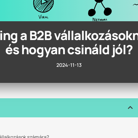
ing a B2B vállalkozások
és hogyan csináld jól?
2024-11-13
 vállalkozások számára?