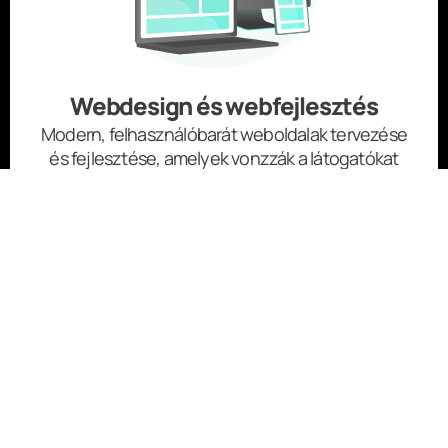
Webdesign és webfejlesztés
Modern, felhasználóbarát weboldalak tervezése
és fejlesztése, amelyek vonzzák a látogatókat
és növelik a konverziókat.