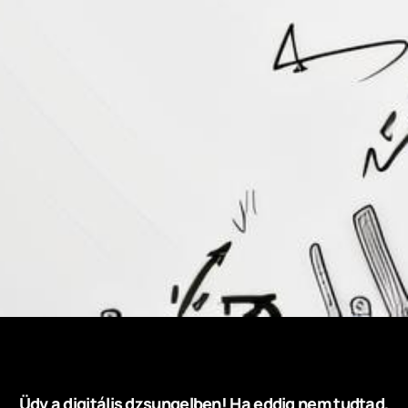
Üdv a digitális dzsungelben! Ha eddig nem tudtad,