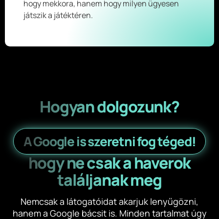
hogy mekkora, hanem hogy milyen ügyesen
játszik a játéktéren.
Hogyan dolgozunk?
A Google is szeretni fog téged!
hogy ne csak a haverok
találjanak meg
Nemcsak a látogatóidat akarjuk lenyűgözni,
hanem a Google bácsit is. Minden tartalmat úgy